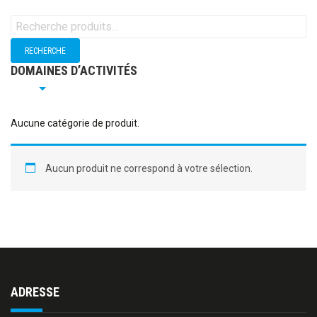
R
e
c
h
DOMAINES D’ACTIVITÉS
e
r
c
h
Aucune catégorie de produit.
e
p
o
Aucun produit ne correspond à votre sélection.
u
r
:
ADRESSE