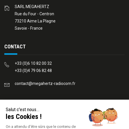
SARL MEGAHERTZ
Rue du Four - Centron
73210 Aime La Plagne
Savoie - France
CONTACT
+33 (0)6 10 82 00 32
+33 (0)4 79 06 82 48
contact@megahertz-radiocom.fr
REJOIGNEZ-NOUS
Salut c'est nous...
les Cookies !
On a attendu d'être sûrs que le contenu de