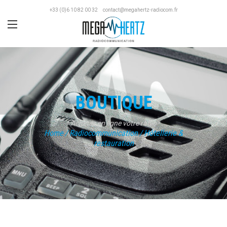
+33 (0)6 10 82 00 32
contact@megahertz-radiocom.fr
BOUTIQUE
Achetez en ligne votre radio
Home
/
Radiocommunication
/
Hôtellerie &
restauration