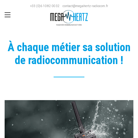
+33 (0)6 10 82 00 32
contact@megahertz-radiocom.fr
À chaque métier sa solution
de radiocommunication !