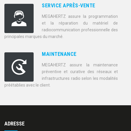
SERVICE APRÈS-VENTE
MEGAHERTZ assure la programmation
et la réparation du matériel de
radiocommunication professionnelle des
principales marques du marché.
MAINTENANCE
MEGAHERTZ assure la maintenance
préventive et curative des réseaux et
infrastructures radio selon les modalités
préétablies avec le client.
ADRESSE